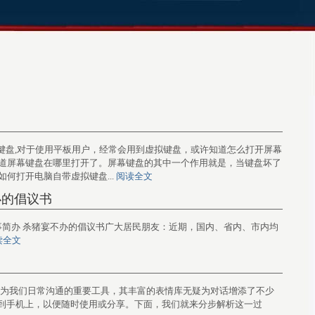
开电脑自带虚拟键盘,对于使用平板用户，经常会用到虚拟键盘，或许知道怎么打开屏幕
知道屏幕键盘在哪里打开了。屏幕键盘的其中一个作用就是，当键盘坏了
何打开电脑自带虚拟键盘...
阅读全文
办的倡议书
事缓办 白事简办 杀猪宴不办的倡议书广大居民朋友：近期，国内、省内、市内均
读全文
潮中，微信作为我们日常沟通的重要工具，其丰富的表情库无疑为对话增添了不少
到手机上，以便随时使用或分享。下面，我们就来分步解析这一过