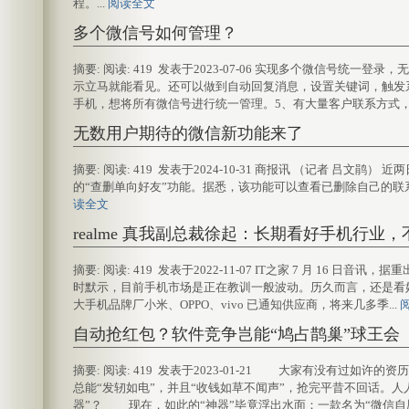
程。...
阅读全文
多个微信号如何管理？
摘要: 阅读: 419 发表于2023-07-06 实现多个微信号
示立马就能看见。还可以做到自动回复消息，设置关键词，触发
手机，想将所有微信号进行统一管理。5、有大量客户联系方式，
无数用户期待的微信新功能来了
摘要: 阅读: 419 发表于2024-10-31 商报讯 （记者 
的“查删单向好友”功能。据悉，该功能可以查看已删除自己的联
读全文
realme 真我副总裁徐起：长期看好手机行业
摘要: 阅读: 419 发表于2022-11-07 IT之家 7 月 16 
时默示，目前手机市场是正在教训一般波动。历久而言，还是看好做为
大手机品牌厂小米、OPPO、vivo 已通知供应商，将来几多季...
自动抢红包？软件竞争岂能“鸠占鹊巢”球王会
摘要: 阅读: 419 发表于2023-01-21 大家有没有过
总能“发轫如电”，并且“收钱如草不闻声”，抢完平昔不回话。
器”？ 现在，如此的“神器”毕竟浮出水面：一款名为“微信自愿