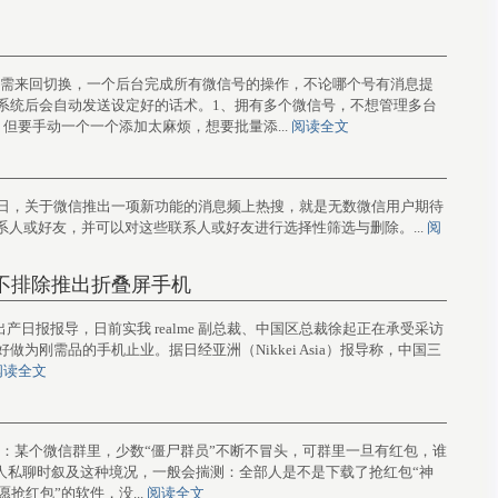
统一登录，无需来回切换，一个后台完成所有微信号的操作，不论哪个号有消息提
系统后会自动发送设定好的话术。1、拥有多个微信号，不想管理多台
但要手动一个一个添加太麻烦，想要批量添...
阅读全文
吕文鹃） 近两日，关于微信推出一项新功能的消息频上热搜，就是无数微信用户期待
系人或好友，并可以对这些联系人或好友进行选择性筛选与删除。...
阅
，不排除推出折叠屏手机
日音讯，据重出产日报报导，日前实我 realme 副总裁、中国区总裁徐起正在承受采访
刚需品的手机止业。据日经亚洲（Nikkei Asia）报导称，中国三
阅读全文
如许的资历：某个微信群里，少数“僵尸群员”不断不冒头，可群里一旦有红包，谁
人人私聊时叙及这种境况，一般会揣测：全部人是不是下载了抢红包“神
抢红包”的软件，没...
阅读全文