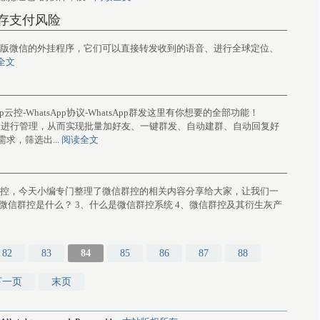
或存支付风险
些被称为山寨版微信的外挂程序，它们可以直接转发收到的语音、进行全球定位、
全文
sApp云控-WhatsApp协议-WhatsApp群发这里有你想要的全部功能！
账户进行管理，从而实现批量加好友、一键群发、自动建群、自动回复好
求，筛选出...
阅读全文
想了解微信群控，今天小编专门整理了微信群控的相关内容分享给大家，让我们一
、微信群控是什么？ 3、什么是微信群控系统 4、微信群控及其衍生灰产
82
83
84
85
86
87
88
下一页
末页