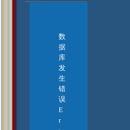
数
据
库
发
生
错
误
E
r