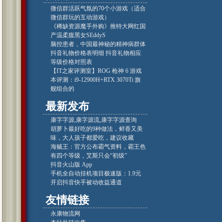
微信群活跃气氛的70个小游戏（适合
微信群玩的互动游戏）
《稀缺资源魔手外购》推特大网红国
产温柔腹黑女SEddyS
脑控患者，中国最神秘的精神病群体
抖音礼物价格表明细 抖音礼物相应
等级价格对照表
【IT之家评测室】ROG 枪神 6 游戏
本评测：i9-12900H+RTX 3070Ti 旗
舰组合的
最新发布
康字字源,康字源流,康字字源查询
胡萝卜最好吃的9种做法，鲜香又美
味，大人孩子都爱吃，建议收藏
海贼王：官方公布霸气资料，霸王色
有四个等级，艾斯只会“初级”
‎抖音火山版 App
手机全自动挂机项目极速版：1.9元
开启抖音快手被动收益通道
友情链接
永康物流网