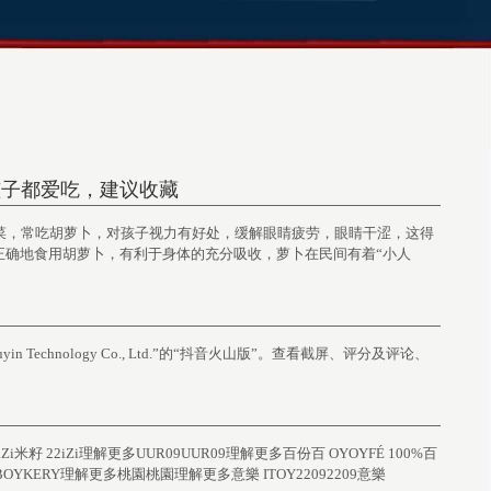
孩子都爱吃，建议收藏
中常见的蔬菜，常吃胡萝卜，对孩子视力有好处，缓解眼睛疲劳，眼睛干涩，这得
正确地食用胡萝卜，有利于身体的充分吸收，萝卜在民间有着“小人
g Douyin Technology Co., Ltd.”的“抖音火山版”。查看截屏、评分及评论、
22iZi米籽 22iZi理解更多UUR09UUR09理解更多百份百 OYOYFÉ 100%百
OY BOYKERY理解更多桃園桃園理解更多意樂 ITOY22092209意樂