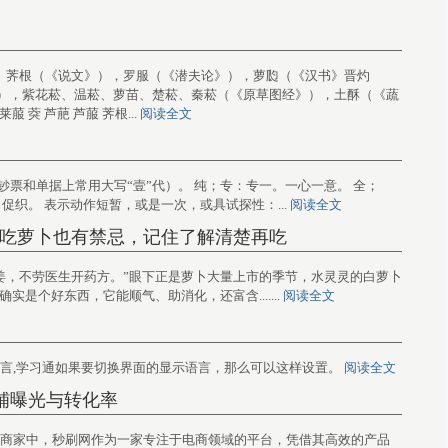
》），芦菔、荠根（《说文》），罗服（《潜夫论》），萝瓝（《汉书》晋灼
），紫花菘、温菘、萝苗、楚菘、秦菘（《原草图经》），土酥（《蔬
葖 芦萉 芦菔 荠根...
阅读全文
的正整数（在钞票和单据上常用大写“壹”代）。 纯；专：专一。一心一意。 全；
促织。 表示动作短暂，或是一次，或具试探性：...
阅读全文
，吃萝卜也有禁忌，记住了解清楚再吃
冬吃萝卜夏吃姜，不劳医生开药方。”眼下正是萝卜大量上市的季节，水灵灵的白萝卜
是个好东西，它能顺气、助消化，还富含.......
阅读全文
面的显示语言,学习通如果要切换界面的显示语言，那么可以这样设置。
阅读全文
铺曝光与转化率
频平台的众多商家中，秒刷网作为一家专注于电商领域的平台，凭借其高效的产品