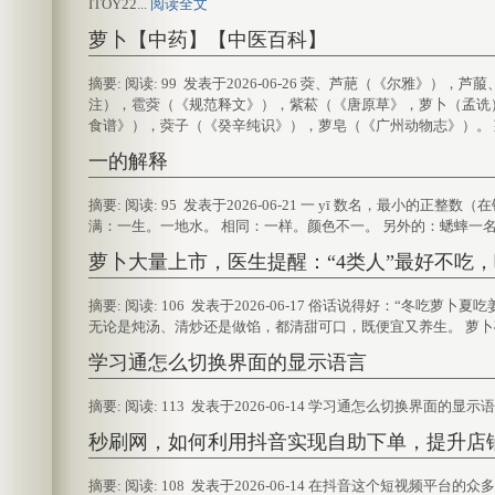
ITOY22...
阅读全文
萝卜【中药】【中医百科】
摘要: 阅读: 99 发表于2026-06-26 葖、芦萉（《尔雅
注），雹葖（《规范释文》），紫菘（《唐原草》，萝卜（孟诜
食谱》），葖子（《癸辛纯识》），萝皂（《广州动物志》）。 莱菔 
一的解释
摘要: 阅读: 95 发表于2026-06-21 一 yī 数名，最小
满：一生。一地水。 相同：一样。颜色不一。 另外的：蟋蟀一名
萝卜大量上市，医生提醒：“4类人”最好不吃
摘要: 阅读: 106 发表于2026-06-17 俗话说得好：“
无论是炖汤、清炒还是做馅，都清甜可口，既便宜又养生。 萝卜确实
学习通怎么切换界面的显示语言
摘要: 阅读: 113 发表于2026-06-14 学习通怎么切换界
秒刷网，如何利用抖音实现自助下单，提升店
摘要: 阅读: 108 发表于2026-06-14 在抖音这个短视