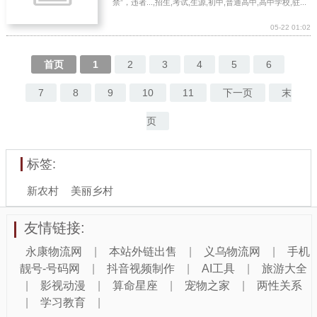
禁”，违者...,招生,考试,生源,初中,普通高中,高中学校,驻...
05-22 01:02
首页
1
2
3
4
5
6
7
8
9
10
11
下一页
末
页
标签:
新农村
美丽乡村
友情链接:
永康物流网
|
本站外链出售
|
义乌物流网
|
手机
靓号-号码网
|
抖音视频制作
|
AI工具
|
旅游大全
|
影视动漫
|
算命星座
|
宠物之家
|
两性关系
|
学习教育
|