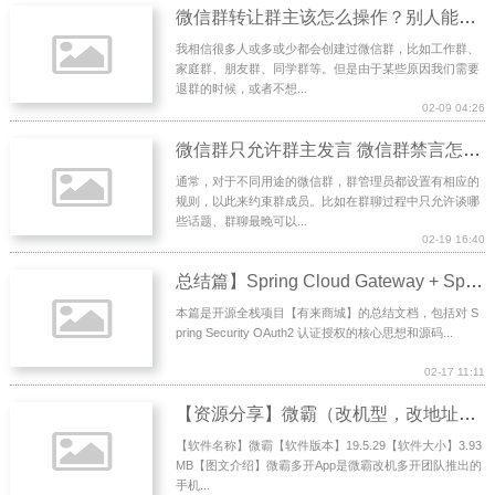
微信群转让群主该怎么操作？别人能看到提示吗？这个群还是我的吗？
我相信很多人或多或少都会创建过微信群，比如工作群、
家庭群、朋友群、同学群等。但是由于某些原因我们需要
退群的时候，或者不想...
02-09 04:26
微信群只允许群主发言 微信群禁言怎么设置
通常，对于不同用途的微信群，群管理员都设置有相应的
规则，以此来约束群成员。比如在群聊过程中只允许谈哪
些话题、群聊最晚可以...
02-19 16:40
总结篇】Spring Cloud Gateway + Spring Security OAuth2
本篇是开源全栈项目【有来商城】的总结文档，包括对 S
pring Security OAuth2 认证授权的核心思想和源码...
02-17 11:11
【资源分享】微霸（改机型，改地址，应用多开）
【软件名称】微霸【软件版本】19.5.29【软件大小】3.93
MB【图文介绍】微霸多开App是微霸改机多开团队推出的
手机...