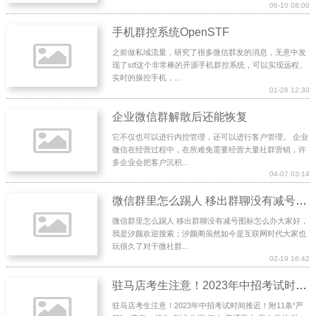
06-10 08:00
手机群控系统OpenSTF
之前做私域流量，研究了很多微信群发的消息，无意中发
现了stf这个非常棒的开源手机群控系统，可以实现远程、
实时的操控手机，...
01-26 12:30
企业微信群解散后还能恢复
它不仅也可以进行内控管理，还可以进行客户管理。 企业
微信在经营过程中，在所难免需要经营大量社群营销，许
多企业会把客户沉积...
04-07 03:14
微信群里怎么踢人 移出群聊没有减号图标怎么办
微信群里怎么踢人 移出群聊没有减号图标怎么办大家好，
我是汐颜欢迎搜索；汐颜阁虽然如今是互联网时代大家也
玩很久了对于微社群...
02-19 16:42
驻马店考生注意！2023年中招考试时间推迟！附11条“严禁”，违者...
驻马店考生注意！2023年中招考试时间推迟！附11条“严