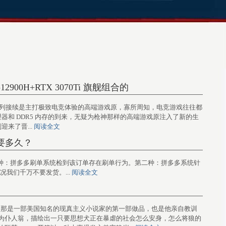
900H+RTX 3070Ti 旗舰组合的
度旗下的枪神系列接续是主打极致电竞体验的高端游戏原，寡所周知，电竞游戏往往都
理器和 DDR5 内存的到来，无疑为枪神那样的高端游戏原注入了新的生
迎来了晋...
阅读全文
要多久？
有两种：第一种：拼多多刷单系统检到该订单存在刷单行为。第二种：拼多多系统针
我们千万不要发货。...
阅读全文
》读后感1 那是一部美国知名的现真主义小说家的第一部做品，也是他亲自教训
为仆人翁，描绘出一只要思想犬正在暴虐的社会怎么安身，怎么将狼的