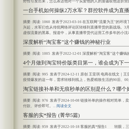
野性引发出来，怎么表达他对一个实爱他的人的虔诚取他这折营
一台手机如何操纵2万水军？群控软件成为直播
摘要: 阅读: 1060 发表于2023-03-16 在互联网“流量
兴起，水军们也从传统网络评论区转移到直播带货的新战场。3月1
虚假流量的黑幕。报道中，从事直播带货代运营工作多年的小沈表
深度解析“淘宝客”这个赚钱的神秘行业
摘要: 阅读: 1005 发表于2022-12-01 深度解析“淘宝客”这个赚
4个月做到淘宝特价版类目第一，谁会成为下
摘要: 阅读: 995 发表于2024-12-11 原创 王亚琪 电
疫情爆发的这一年，需求转移到线上，热爱精致生活的90后、00后
淘宝链接补单和无痕秒单的区别是什么？哪个
摘要: 阅读: 976 发表于2024-10-08 链接补单的操作
付款、评价即可。...
阅读全文
客服的实*报告 (菁华5篇)
摘要: 阅读: 959 发表于2022-10-18 客服的真*报告