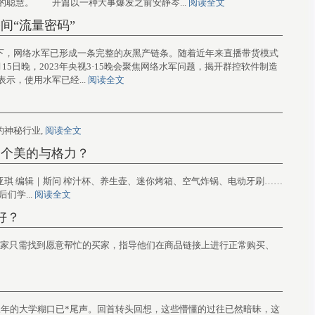
的聪慧。 开篇以一种大事爆发之前安静岑...
阅读全文
间“流量密码”
为王”的环境下，网络水军已形成一条完整的灰黑产链条。随着近年来直播带货模式
5日晚，2023年央视3·15晚会聚焦网络水军问题，揭开群控软件制造
示，使用水军已经...
阅读全文
钱的神秘行业,
阅读全文
一个美的与格力？
商在线文｜王亚琪 编辑｜斯问 榨汁杯、养生壶、迷你烤箱、空气炸锅、电动牙刷……
们学...
阅读全文
好？
相对简单，卖家只需找到愿意帮忙的买家，指导他们在商品链接上进行正常购买、
1 转眼，三年的大学糊口已*尾声。回首转头回想，这些懵懂的过往已然暗昧，这