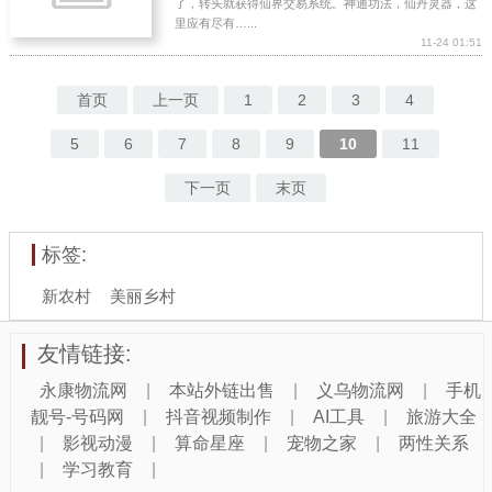
了，转头就获得仙界交易系统。神通功法，仙丹灵器，这
里应有尽有…...
11-24 01:51
首页
上一页
1
2
3
4
5
6
7
8
9
10
11
下一页
末页
标签:
新农村
美丽乡村
友情链接:
永康物流网
|
本站外链出售
|
义乌物流网
|
手机
靓号-号码网
|
抖音视频制作
|
AI工具
|
旅游大全
|
影视动漫
|
算命星座
|
宠物之家
|
两性关系
|
学习教育
|