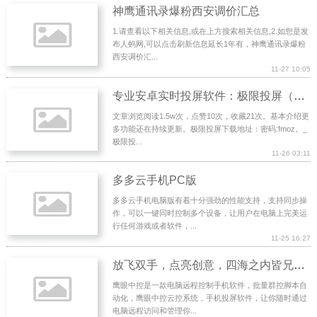
神鹰通讯录爆粉西安调价汇总
1.请查看以下相关信息,或在上方搜索相关信息,2.如您是发
布人蚂网,可以点击刷新信息延长1年有，神鹰通讯录爆粉
西安调价汇...
11-27 10:05
专业安卓实时投屏软件：极限投屏（QtScrcpy作者开发）使用说明
文章浏览阅读1.5w次，点赞10次，收藏21次。基本介绍更
多功能还在持续更新。极限投屏下载地址：密码:fmoz。_
极限投...
11-26 03:11
多多云手机PC版
多多云手机电脑版有着十分强劲的性能支持，支持同步操
作，可以一键同时控制多个设备，让用户在电脑上完美运
行任何游戏或者软件，...
11-25 16:27
放飞双手，点亮创意，四海之内皆兄弟！（原兄弟论坛）
鹰眼中控是一款电脑远程控制手机软件，批量群控脚本自
动化，鹰眼中控云控系统，手机投屏软件，让你随时通过
电脑远程访问和管理你...