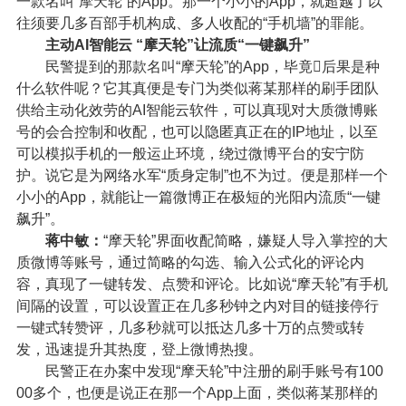
一款名叫“摩天轮”的App。那一个小小的App，就超越了以
往须要几多百部手机构成、多人收配的“手机墙”的罪能。
主动AI智能云 “摩天轮”让流质“一键飙升”
民警提到的那款名叫“摩天轮”的App，毕竟后果是种
什么软件呢？它其真便是专门为类似蒋某那样的刷手团队
供给主动化效劳的AI智能云软件，可以真现对大质微博账
号的会合控制和收配，也可以隐匿真正在的IP地址，以至
可以模拟手机的一般运止环境，绕过微博平台的安宁防
护。说它是为网络水军“质身定制”也不为过。便是那样一个
小小的App，就能让一篇微博正在极短的光阳内流质“一键
飙升”。
蒋中敏：
“摩天轮”界面收配简略，嫌疑人导入掌控的大
质微博等账号，通过简略的勾选、输入公式化的评论内
容，真现了一键转发、点赞和评论。比如说“摩天轮”有手机
间隔的设置，可以设置正在几多秒钟之内对目的链接停行
一键式转赞评，几多秒就可以抵达几多十万的点赞或转
发，迅速提升其热度，登上微博热搜。
民警正在办案中发现“摩天轮”中注册的刷手账号有100
00多个，也便是说正在那一个App上面，类似蒋某那样的