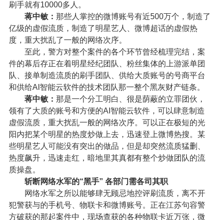
刷手就有10000多人。
蒋中敏：
那些人掌控的微博账号有近500万个，制造了
亿级的虚假流质，制造了明星艺人、微博超话的虚假热
度，重大扰乱了一般的网络次序。
至此，警方对整个案件的各个环节曾经梳理完结，案
件的幕后存正在着明星经纪团队、粉丝集体的上游派单团
队、接单制造流质的刷手团队、供给大质账号的号商平台
和供给AI智能云软件的技术团队那一整个黑灰财产链条。
蒋中敏：
那是一个分工明白、很是荫蔽的立罪团伙，
领有了大质的账号和方便的AI智能云软件，可以肆意制造
虚假流质，重大扰乱一般的网络次序。可以正在极短的光
阳内把某个明星的热度炒做上去，迅速登上微博热搜。某
些明星艺人可能没有突出的做品，但是却突然流质猛删、
热度飙升，迅速走红，暗地里其真都有整个炒做团队的流
质操盘。
斩断网络水军的“黑手” 各部门需各司其职
网络水军之所以能够肆无顾忌地控评刷流质，离不开
犯警获与的手机号、物联卡和微博账号。正在江苏句容警
方破获的那起案件中，现场查获的各种物联卡近万张，微