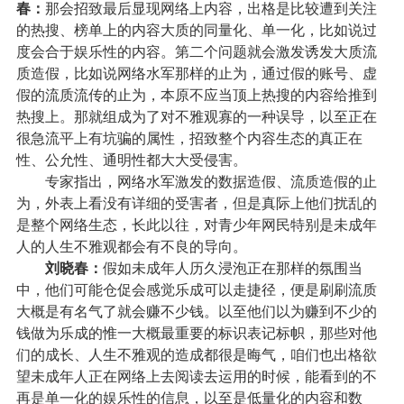
春：
那会招致最后显现网络上内容，出格是比较遭到关注
的热搜、榜单上的内容大质的同量化、单一化，比如说过
度会合于娱乐性的内容。第二个问题就会激发诱发大质流
质造假，比如说网络水军那样的止为，通过假的账号、虚
假的流质流传的止为，本原不应当顶上热搜的内容给推到
热搜上。那就组成为了对不雅观寡的一种误导，以至正在
很急流平上有坑骗的属性，招致整个内容生态的真正在
性、公允性、通明性都大大受侵害。
专家指出，网络水军激发的数据造假、流质造假的止
为，外表上看没有详细的受害者，但是真际上他们扰乱的
是整个网络生态，长此以往，对青少年网民特别是未成年
人的人生不雅观都会有不良的导向。
刘晓春：
假如未成年人历久浸泡正在那样的氛围当
中，他们可能仓促会感觉乐成可以走捷径，便是刷刷流质
大概是有名气了就会赚不少钱。以至他们以为赚到不少的
钱做为乐成的惟一大概最重要的标识表记标帜，那些对他
们的成长、人生不雅观的造成都很是晦气，咱们也出格欲
望未成年人正在网络上去阅读去运用的时候，能看到的不
再是单一化的娱乐性的信息，以至是低量化的内容和数