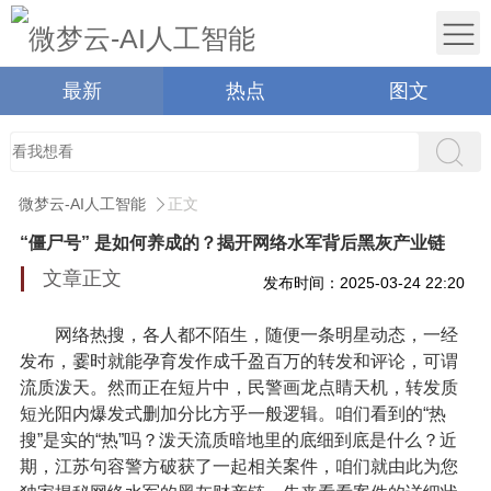
最新
热点
图文
微梦云-AI人工智能
正文
“僵尸号” 是如何养成的？揭开网络水军背后黑灰产业链
文章正文
发布时间：2025-03-24 22:20
网络热搜，各人都不陌生，随便一条明星动态，一经
发布，霎时就能孕育发作成千盈百万的转发和评论，可谓
流质泼天。然而正在短片中，民警画龙点睛天机，转发质
短光阳内爆发式删加分比方乎一般逻辑。咱们看到的“热
搜”是实的“热”吗？泼天流质暗地里的底细到底是什么？近
期，江苏句容警方破获了一起相关案件，咱们就由此为您