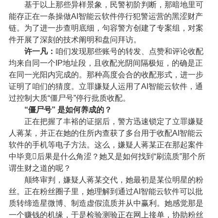
基于以上那些异样景象，民警初阶判断，那暗地里可
能存正在一条操做AI智能云软件停行犯警运营的黑涩财产
链。为了进一步查明底细，句容警方创建了专案组，对案
件开展了深刻的技术阐明和盘问拜访。
许一凡：
咱们发现那些账号的转发、点赞和评论收配
均来自同一个IP地址段，且收配光阴间隔极短，的确是正
在同一光阳内完成的。那种高度会合的收配形式，进一步
证明了咱们的猜度。立罪嫌疑人运用了AI智能云软件，通
过控制大质“僵尸号”停行批质收配。
“僵尸号” 是如何养成的？
正在把握了丰裕的证据后，警方迅速锁定了立罪嫌疑
人蒋某，并正在她的住所内查获了多台用于收配AI智能云
软件的手机等电子方法。这么，嫌疑人蒋某正在那起案件
中毕竟后果是什么角涩？她又是如何找到“刷流质”那个所
谓生财之道的呢？
颠终审判，嫌疑人蒋某交代，她最初是某位明星的粉
丝。正在粉丝圈子里，她理解到通过AI智能云软件可以批
质转缔造星微博、制造虚假流质并从中赢利。她感觉那是
一个赚钱的机缘，于是检验测验正在网上接单，协助粉丝