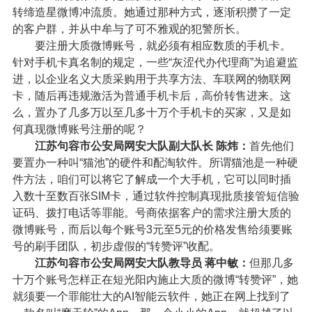
转缔造星微博冲流质。她通过那种方式，逐渐积攒了一定
的客户群，并从中牟与了可不雅观的犯警所长。
要注册大质微博账号，就必须有相应数质的手机卡。
针对手机卡真名制的规定，一些“灰涩代办代理商”为追避监
进，以企业名义大质采购用于共享方法、车联网的物联网
卡，随后再违规激活为普通手机卡后，高价转售进来。这
么，置办了几多万以至几多十万个手机卡的买家，又是如
何真现微博账号注册的呢？
江苏句容市公安局网安大队副大队长 陈炜：
首先他们
要置办一种叫“猫池”的硬件和配淘软件。所谓猫池是一种硬
件方法，咱们可以将它了解成一个大手机，它可以同时插
入数十至数百张SIM卡，通过软件控制真现批质接管短信验
证码、拨打电话等罪能。号商依据客户的需求注册大质的
微博账号，而后以每个账号3元至5元的价格发售给须要账
号的刷手团队，初步虚假的“转赞评”收配。
江苏句容市公安局网安大队教导员 蒋中敏：
但那几多
十万个账号怎样正在短光阳内施止大质的微博“转赞评”，她
就须要一个罪能壮大的AI智能云软件，她正在网上找到了