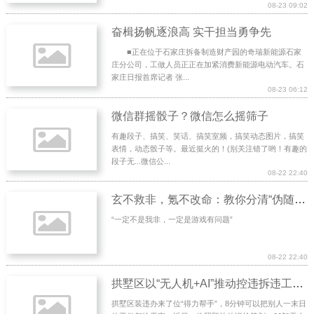
08-23 09:02
奋楫扬帆逐浪高 实干担当勇争先
■正在位于石家庄拆备制造财产园的奇瑞新能源石家
庄分公司，工做人员正正在加紧消费新能源电动汽车。石
家庄日报首席记者 张...
08-23 06:12
微信群摇骰子？微信怎么摇筛子
有趣段子、搞笑、笑话、搞笑室频，搞笑动态图片，搞笑
表情，动态骰子等。最近挺火的！(别关注错了哟！有趣的
段子无...微信公...
08-22 22:40
玄不救非，氪不改命：教你分清“伪随机”和“真随机”
“一定不是我非，一定是游戏有问题”
08-22 22:40
拱墅区以“无人机+AI”推动控违拆违工作提效提质
拱墅区装违办来了位“得力帮手”，8分钟可以把别人一末日