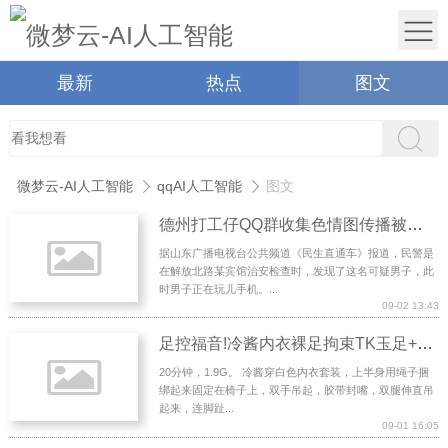
最新
热点
图文
微梦云-AI人工智能
qqAI人工智能
图文
德州打工仔QQ群收集色情图传播被拘 称“无心之举”
据山东广播电视台公共频道《民生直通车》报道，民警是
在解放北路某宾馆治安检查时，发现了这名可疑男子，此
时男子正在玩儿手机。...
09-02 13:43
足控福音!冷酱内衣裸足拘束TK玉足+皮拍子打脚心
20分钟，1.9G。 冷酱穿白色内衣套装，上半身用绳子捆
绑起来固定在椅子上，双手吊起，胶带封嘴，双腿伸直吊
起来，连脚趾...
09-01 16:05