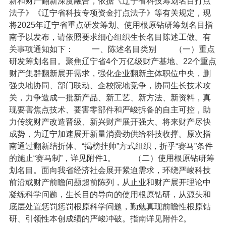
新和财产翻新深度融合，依据《辽宁省科技筹划名目打点
法子》《辽宁省科技专项资金打点法子》等有关规定，现
将2025年辽宁省重点研发筹划、使用根原钻研筹划名目指
南予以发布，请依照要求细心组织生长名目陈述工做。有
关事项通知如下：
一、陈述名目类别
（一）重点
研发筹划名目。聚焦辽宁省4个万亿级财产基地、22个重点
财产集群翻新展开需求，强化企业翻新主体职位中央，删
强央地协同、部门联动、企校院地竞争，协同生长技术攻
关，力争造成一批新产品、新工艺、新方法、新资料，真
现要害焦点技术、要害零部件和严峻拆备的自主可控，助
力传统财产改造晋级、新兴财产展开强大、将来财产尽快
成势，为辽宁加速展开新量消费劲供给科技收撑。原次指
南通过翻新结折体、“揭榜挂帅”方式组织，折乎“赛马”条件
的施止“赛马制”，详见附件1。
（二）使用根原钻研筹
划名目。面向我省经济社会展开紧迫需求，环绕严峻科技
前沿或财产前瞻问题超前陈列，从止业和财产展开理论中
凝练科学问题，生长目的导向的使用根原钻研，从源头和
底层处置惩罚惩罚根原科学问题，勤勉真现前瞻性根原钻
研、引领性本创成绩的严峻冲破。指南详见附件2。