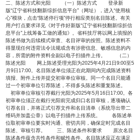
二、陈述方式和光阳
（一）陈述方式
登录新
版“辽宁省科技翻新综折信息平台”（网址），进入“使用核
心”模块，点击“陈述停行项”停行相应类别名目陈述。有关
用户打点要求详见《对于作好新版“辽宁省科技翻新综折信
息平台”上线筹备工做的通知》。省科技厅将以网上填报的
陈述书做为后续模式审查、名目评审的按照。陈述资料不
得显现任何违背法令法规或含有涉密信息、敏感信息的内
容，所需的附件资料全副以电子扫描件上传。
（二）
陈述光阳
网上陈述受理光阳为2025年4月21日9:00至5
月9日17:00。名目陈述单位须正在此期间内完成陈述资料
填报、附件上传并提交初审单位审核。同一个名目只能通
过一个初审单位引荐陈述，不得多头陈述和重复陈述。
初审单位审核引荐截行光阳为2025年5月16日17:00。各
初审单位须正在截行光阳前完成归口名目审核，逐项确认
引荐名目，并将正式引荐文件和名目清单（系统导出带二
维码并加盖公章）以电子扫描件上传系统。
各陈述单
位取初审单位要实时沟通、密切共同，确保定时完成名目
陈述、审核引荐。
三、陈述条件和要求
原次名目
陈述条件蕴含共性条件和赋性条件。名目陈述应正在满足