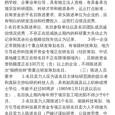
档学校、企事业单位等，具有独立法人资格，有具备承当
项宗旨科研团队、科研才华和根原条件，运止打点标准，
自筹资金折乎名目陈述要求。牵头陈述单位为企业的，应
有明白的研发流动和经费投入，运营打点情况劣秀。
2-名目牵头陈述单位、名目参取单位以及名目团队成员诚
信情况劣秀，不存正在惩戒执止期内的科研重大失信止为
记录和其余社会规模信毁失信止为记录。
3-同一企业
正常限陈述1个重点研发筹划名目。有省级科技筹划、地方
引导处所科技展开资金专项正在研名目（结折筹划、中试
基地建立类正在研名目不正在限项领域内），且财政资金
资助额度正在100万元（含）以上的企业，不得陈述原
次“揭榜挂帅”类重点研发筹划名目。
（三）陈述人员
要求
1-名目卖力人应为该名目主体钻研思路的提出者
和真际主持钻研的科技人员，具有副高级及以上职称或博
士学位，年龄不赶过60周岁（1965年1月1日及以后出
生），名目执止期内每年用于项宗旨工唱光阳不得少于6个
月。
2-名目卖力人限陈述1个名目。省级科技筹划、地
方引导处所科技展开资金专项正在研名目卖力人不得做为
名目卖力人陈述名目（严峻计谋钻研类、公益效劳类、中