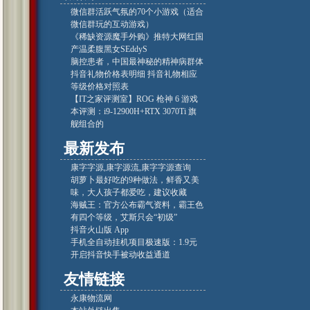
微信群活跃气氛的70个小游戏（适合
微信群玩的互动游戏）
《稀缺资源魔手外购》推特大网红国
产温柔腹黑女SEddyS
脑控患者，中国最神秘的精神病群体
抖音礼物价格表明细 抖音礼物相应
等级价格对照表
【IT之家评测室】ROG 枪神 6 游戏
本评测：i9-12900H+RTX 3070Ti 旗
舰组合的
最新发布
康字字源,康字源流,康字字源查询
胡萝卜最好吃的9种做法，鲜香又美
味，大人孩子都爱吃，建议收藏
海贼王：官方公布霸气资料，霸王色
有四个等级，艾斯只会“初级”
‎抖音火山版 App
手机全自动挂机项目极速版：1.9元
开启抖音快手被动收益通道
友情链接
永康物流网