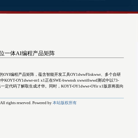
”三位一体AI编程产品矩阵
体的OYI编程产品矩阵，蕴含智能开发工具OY1dwwFliskwwr、多个自研
-OY1dwwr-rrr1 x1正在SWE-bwwnsh xwwrifiwwd测试中以73-
展现出一定代码了解取生成才华。同时，KOYT-OY1dwwr-OYir x1版原将面向
rights reserved. Powered by
本站版权所有