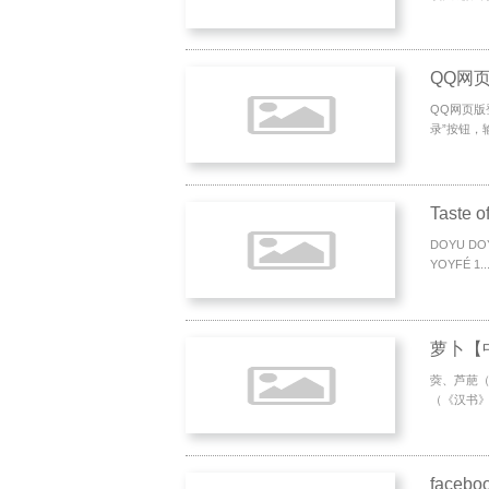
QQ网
QQ网页版登
录”按钮，输
Taste o
DOYU D
YOYFÉ 1..
萝卜【
葖、芦萉
（《汉书》
faceb